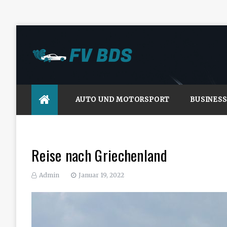
Skip
to
content
FV-BDS.de
AUTO UND MOTORSPORT
BUSINESS
Reise nach Griechenland
Admin
Januar 19, 2022