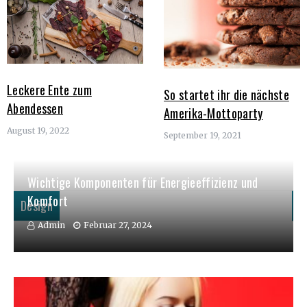
Leckere Ente zum
So startet ihr die nächste
Abendessen
Amerika-Mottoparty
August 19, 2022
September 19, 2021
Wichtige Komponenten für Energieeffizienz und
Komfort
Design
Admin
Februar 27, 2024