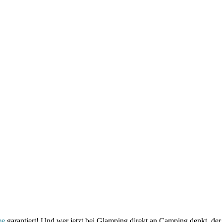
ee
garantiert! Und wer jetzt bei Glamping direkt an Camping denkt, der 