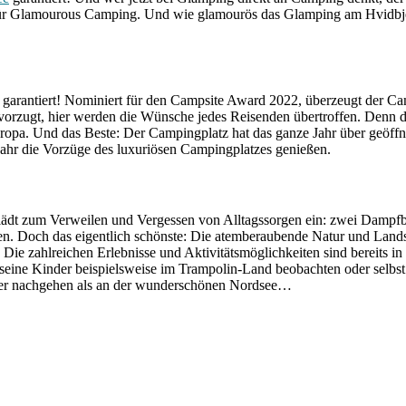
für Glamourous Camping. Und wie glamourös das Glamping am Hvidbjer
nd garantiert! Nominiert für den Campsite Award 2022, überzeugt der C
vorzugt, hier werden die Wünsche jedes Reisenden übertroffen. Denn d
a. Und das Beste: Der Campingplatz hat das ganze Jahr über geöffne
 Jahr die Vorzüge des luxuriösen Campingplatzes genießen.
 lädt zum Verweilen und Vergessen von Alltagssorgen ein: zwei Dampfb
hen. Doch das eigentlich schönste: Die atemberaubende Natur und Lan
ie zahlreichen Erlebnisse und Aktivitätsmöglichkeiten sind bereits in 
 seine Kinder beispielsweise im Trampolin-Land beobachten oder selbs
ser nachgehen als an der wunderschönen Nordsee…