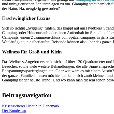
und unhygienischen Sanitäranlagen zu tun. Glamping steht nämlich 
der Natur. Na, neugierig geworden?
Erschwinglicher Luxus
Sich so richtig „hyggelig“ fühlen, das klappt auf am Hvidbjerg Stra
Camping- oder Hüttenurlaub oder einen Aufenthalt im Strandhotel be
Campings, einem Zusammenschluss von Spitzencampings in ganz Europ
Weitläufigkeit, nie überlaufen. Reisende können also über das ganze
Wellness für Groß und Klein
Das Wellness-Angebot erstreckt sich auf über 120 Quadratmeter und
Besucher, sowie viele weitere Behandlungen, die alle Sinne ansprec
Entspannungsspaziergängen ein. Oder wie wäre es mit einem Ausritt? D
der ganzen Familie anreisen möchte, der kann sich zurücklehnen und
Glamping ist der neuste Trend! Und wo kann man diesem schon bes
Beitragsnavigation
Krisensicherer Urlaub in Dänemark
Der Bundestag